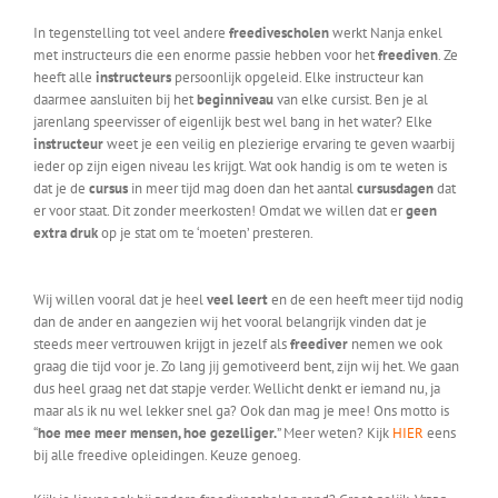
In tegenstelling tot veel andere
freedivescholen
werkt Nanja enkel
met instructeurs die een enorme passie hebben voor het
freediven
. Ze
heeft alle
instructeurs
persoonlijk opgeleid. Elke instructeur kan
daarmee aansluiten bij het
beginniveau
van elke cursist. Ben je al
jarenlang speervisser of eigenlijk best wel bang in het water? Elke
instructeur
weet je een veilig en plezierige ervaring te geven waarbij
ieder op zijn eigen niveau les krijgt. Wat ook handig is om te weten is
dat je de
cursus
in meer tijd mag doen dan het aantal
cursusdagen
dat
er voor staat. Dit zonder meerkosten! Omdat we willen dat er
geen
extra druk
op je stat om te ‘moeten’ presteren.
Wij willen vooral dat je heel
veel leert
en de een heeft meer tijd nodig
dan de ander en aangezien wij het vooral belangrijk vinden dat je
steeds meer vertrouwen krijgt in jezelf als
freediver
nemen we ook
graag die tijd voor je. Zo lang jij gemotiveerd bent, zijn wij het. We gaan
dus heel graag net dat stapje verder. Wellicht denkt er iemand nu, ja
maar als ik nu wel lekker snel ga? Ook dan mag je mee! Ons motto is
“
hoe mee meer mensen, hoe gezelliger.
” Meer weten? Kijk
HIER
eens
bij alle freedive opleidingen. Keuze genoeg.