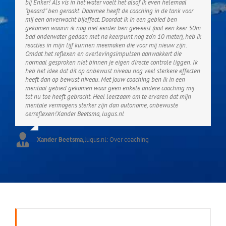
bij Enker! Als vis in het water voelt het alsof ik even helemaal
“geaard” ben geraakt. Daarmee heeft de coaching in de tank voor
mij een onverwacht bijeffect. Doordat ik in een gebied ben
gekomen waarin ik nog niet eerder ben geweest (ooit een keer 50m
bad onderwater gedaan met na keerpunt nog zo’n 10 meter), heb ik
reacties in mijn lijf kunnen meemaken die voor mij nieuw zijn.
Omdat het reflexen en overlevingsimpulsen aanwakkert die
normaal gesproken niet binnen je eigen directe controle liggen. Ik
heb het idee dat dit op onbewust niveau nog veel sterkere effecten
heeft dan op bewust niveau. Met jouw coaching ben ik in een
mentaal gebied gekomen waar geen enkele andere coaching mij
tot nu toe heeft gebracht. Heel leerzaam om te ervaren dat mijn
mentale vermogens sterker zijn dan autonome, onbewuste
oerreflexen!Xander Beetsma, lugus.nl
Xander Beetsma
,
lugus.nl: Over coaching