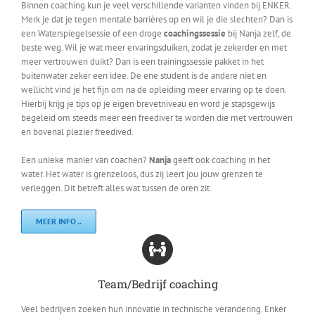
Binnen coaching kun je veel verschillende varianten vinden bij ENKER.
Merk je dat je tegen mentale barrières op en wil je die slechten? Dan is
een Waterspiegelsessie of een droge
coachingssessie
bij Nanja zelf, de
beste weg. Wil je wat meer ervaringsduiken, zodat je zekerder en met
meer vertrouwen duikt? Dan is een trainingssessie pakket in het
buitenwater zeker een idee. De ene student is de andere niet en
wellicht vind je het fijn om na de opleiding meer ervaring op te doen.
Hierbij krijg je tips op je eigen brevetniveau en word je stapsgewijs
begeleid om steeds meer een freediver te worden die met vertrouwen
en bovenal plezier freedived.
Een unieke manier van coachen?
Nanja
geeft ook coaching in het
water. Het water is grenzeloos, dus zij leert jou jouw grenzen te
verleggen. Dit betreft alles wat tussen de oren zit.
MEER INFO ..
Team/Bedrijf coaching
Veel bedrijven zoeken hun innovatie in technische verandering. Enker