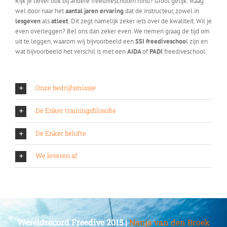
Kijk je liever ook bij andere freedivescholen rond? Groot gelijk. Vraag
wel door naar het
aantal jaren ervaring
dat de instructeur, zowel in
lesgeven
als
atleet
. Dit zegt namelijk zeker iets over de kwaliteit. Wil je
even overleggen? Bel ons dan zeker even. We nemen graag de tijd om
uit te leggen, waarom wij bijvoorbeeld een
SSI freediveschoo
l zijn en
wat bijvoorbeeld het verschil is met een
AIDA
of
PADI
freediveschool.
Onze bedrijfsmissie
De Enker trainingsfilosofie
De Enker belofte
We leveren af
Wereldrecord Freedive 2015 |
Nanja van den Broek