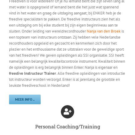
Freediven is voor iedereen! Of je nu iemand bent die zijn leven lang al
met water is opgegroeid of iemand bent die het juist wat spannend
vind in het water en graag de uitdaging aangaat; bij ENKER heb je de
freedive specialisten te pakken. De freedive instructeurs zien het als
een uitdaging om bij elke student bij zijn eigen beginniveau aan te
sluiten. Onder leiding van wereldrecordhouder
Nanja van den Broek
is
een topteam van instructeurs ontstaan. Zij hebben vele Nederlandse
recordhouders opgeleid en gecoacht en kenmerken zich door het
plezier en het enthousiasme dat ze uitstralen voor de geweldige sport
van het freediven! We geven opleidingen als SSI organisatie. SSI heeft
namelijk een belangrijk kwaliteitscontrole instrument. Kwaliteit binnen
de opleidingen is erg belangrijk binnen Enker. Nanja is eigenaar en
freedive Instructeur Trainer
. Alle freedive opleidingen van introductie
tot instructeur worden verzorgd. Enker is al jarenlang de grootste en
leukste freediveschool in Nederland!
MEER INFO ..
Personal Coaching/Training