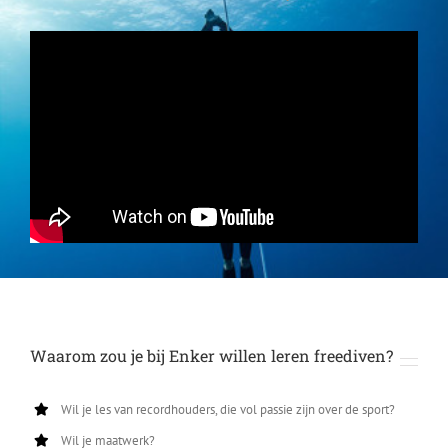
Waarom zou je bij Enker willen leren freediven?
Wil je les van recordhouders, die vol passie zijn over de sport?
Wil je maatwerk?