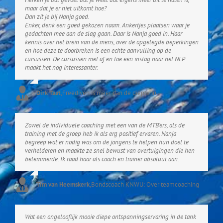
maar dat je er niet uitkomt hoe?
Dan zit je bij Nanja goed.
Enker, denk een goed gekozen naam. Ankertjes plaatsen waar je
gedachten mee aan de slag gaan. Daar is Nanja goed in. Haar
kennis over het brein van de mens, over de opgelegde beperkingen
en hoe deze te doorbreken is een echte aanvulling op de
cursussen. De cursussen met af en toe een inslag naar het NLP
maakt het nog interessanter.
Dirk Taat
,
Freediven is meer dan de diepte in
Zowel de individuele coaching met een van de MTB’ers, als de
training met de groep heb ik als erg positief ervaren. Nanja
begreep wat er nodig was om de jongens te helpen hun doel te
verhelderen en maakte ze snel bewust van overtuigingen die hen
belemmerde. Ik raad haar als coach en trainer absoluut aan.
Tim van Heemskerk
,
Bondscoach KNWU: Over teamcoaching
Wat een ongelooflijk mooie diepe ontspanningservaring in de tank