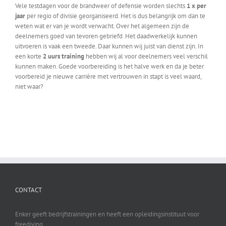
Vele testdagen voor de brandweer of defensie worden slechts
1 x per
jaar
per regio of divisie georganiseerd. Het is dus belangrijk om dan te
weten wat er van je wordt verwacht. Over het algemeen zijn de
deelnemers goed van tevoren gebriefd. Het daadwerkelijk kunnen
uitvoeren is vaak een tweede. Daar kunnen wij juist van dienst zijn. In
een korte
2 uurs training
hebben wij al voor deelnemers veel verschil
kunnen maken. Goede voorbereiding is het halve werk en da je beter
voorbereid je nieuwe carrière met vertrouwen in stapt is veel waard,
niet waar?
CONTACT
Enker geeft bedrijfstrainingen en heeft een opleidingsinstituut voor
freediving.