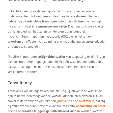
Enker heeft een visie dat een groter vertrouwen in eigen kunnen
onderwater leidt tot veiligere en daarmee
betere duikers
. Hiervoor
hebben zij de
Ademloos Trainingen
ontworpen. Bij freediven op top
niveau komt veel
stressmanagemen
t kijken. Daarnaast zijn we experts
op het gebied van het klaren van de oren, zuurstofgebrek,
hyperventileren, hyper- en hypocapnia (
CO2 overschotten en
tekorten
) en effecten van de mindset en ademhaling op stressreductie
en controle strategieën.
Dit blijkt in meerdere
veiligheidssituaties
van toepassing te zijn. Er zijn
dan ook meerdere mogelijkheden bij ENKER waar brandweerlieden en
bij watertrainingen bij defensie baat bij kunnen hebben. Dit kan in
verschillende vormen:
Consultancy
Afhankelijk van de ingestoken doelstelling kijken we mee waar in de
opleiding we een toegevoegde waarde kunnen laten ervaren. Dit kan
zowel in de testdagen van rekruten,
proeven van bekwaamheid
, nazorg
bij traumaverwerking, preventie van trauma’s mbv
ademhaling en besef
hoe de
onbewuste triggers geneutraliseerd
kunnen worden, kortom