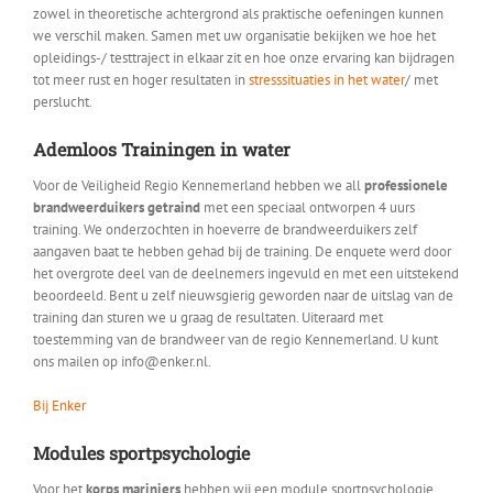
zowel in theoretische achtergrond als praktische oefeningen kunnen
we verschil maken. Samen met uw organisatie bekijken we hoe het
opleidings-/ testtraject in elkaar zit en hoe onze ervaring kan bijdragen
tot meer rust en hoger resultaten in
stresssituaties in het water
/ met
perslucht.
Ademloos Trainingen in water
Voor de Veiligheid Regio Kennemerland hebben we all
professionele
brandweerduikers getraind
met een speciaal ontworpen 4 uurs
training. We onderzochten in hoeverre de brandweerduikers zelf
aangaven baat te hebben gehad bij de training. De enquete werd door
het overgrote deel van de deelnemers ingevuld en met een uitstekend
beoordeeld. Bent u zelf nieuwsgierig geworden naar de uitslag van de
training dan sturen we u graag de resultaten. Uiteraard met
toestemming van de brandweer van de regio Kennemerland. U kunt
ons mailen op info@enker.nl.
Bij Enker
Modules sportpsychologie
Voor het
korps mariniers
hebben wij een module sportpsychologie