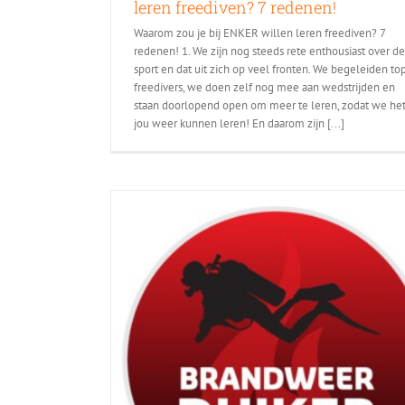
leren freediven? 7 redenen!
Waarom zou je bij ENKER willen leren freediven? 7
redenen! 1. We zijn nog steeds rete enthousiast over de
sport en dat uit zich op veel fronten. We begeleiden to
freedivers, we doen zelf nog mee aan wedstrijden en
staan doorlopend open om meer te leren, zodat we he
jou weer kunnen leren! En daarom zijn [...]