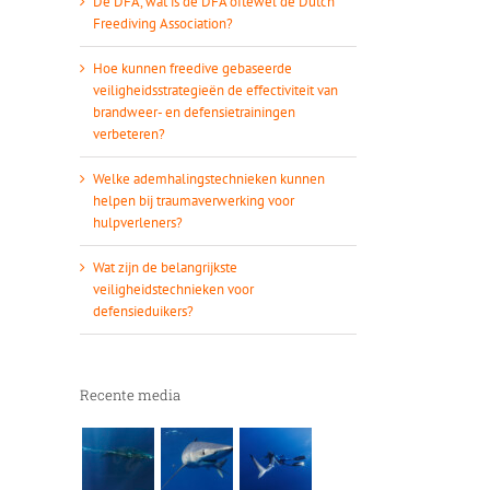
De DFA, wat is de DFA oftewel de Dutch
Freediving Association?
Hoe kunnen freedive gebaseerde
veiligheidsstrategieën de effectiviteit van
brandweer- en defensietrainingen
verbeteren?
Welke ademhalingstechnieken kunnen
helpen bij traumaverwerking voor
hulpverleners?
Wat zijn de belangrijkste
veiligheidstechnieken voor
defensieduikers?
Recente media