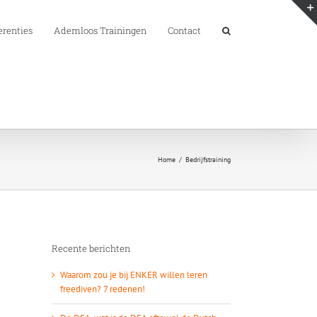
erenties
Ademloos Trainingen
Contact
Home
Bedrijfstraining
Recente berichten
Waarom zou je bij ENKER willen leren
freediven? 7 redenen!