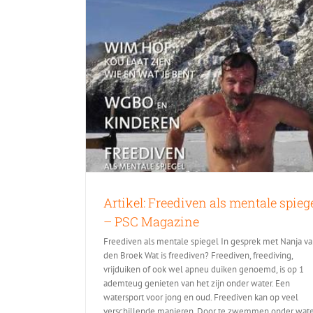
Artikel: Freediven als mentale spieg
– PSC Magazine
Freediven als mentale spiegel In gesprek met Nanja v
den Broek Wat is freediven? Freediven, freediving,
vrijduiken of ook wel apneu duiken genoemd, is op 1
ademteug genieten van het zijn onder water. Een
watersport voor jong en oud. Freediven kan op veel
verschillende manieren. Door te zwemmen onder wate