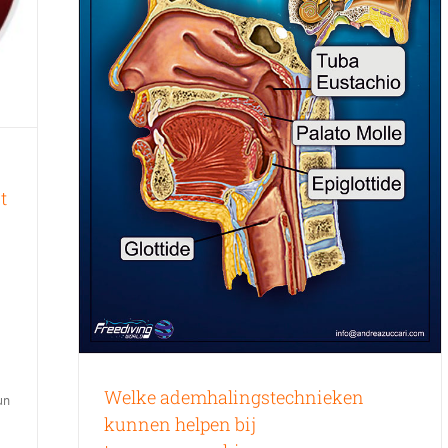
t
Welke ademhalingstechnieken
un
kunnen helpen bij