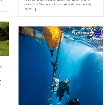
oneindig is. Waar we ooit dachten te zijn zoals we zijn,
blijkt [...]
an
t
n