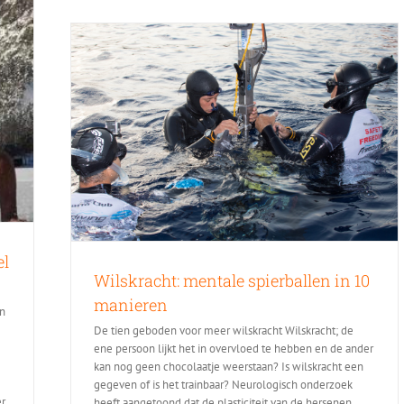
el
Wilskracht: mentale spierballen in 10
manieren
an
De tien geboden voor meer wilskracht Wilskracht; de
ene persoon lijkt het in overvloed te hebben en de ander
kan nog geen chocolaatje weerstaan? Is wilskracht een
gegeven of is het trainbaar? Neurologisch onderzoek
r,
heeft aangetoond dat de plasticiteit van de hersenen