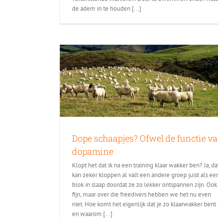
de adem in te houden [...]
Dope schaapjes? Ofwel de functie v
dopamine
Klopt het dat ik na een training klaar wakker ben? Ja, da
kan zeker kloppen al valt een andere groep juist als ee
blok in slaap doordat ze zo lekker ontspannen zijn. Ook
fijn, maar over die freedivers hebben we het nu even
niet. Hoe komt het eigenlijk dat je zo klaarwakker bent
en waarom [...]