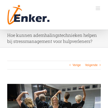
Ga
naar
inhoud
Hoe kunnen ademhalingstechnieken helpen
bij stressmanagement voor hulpverleners?
Vorige
Volgende
Bekijk
grotere
afbeelding