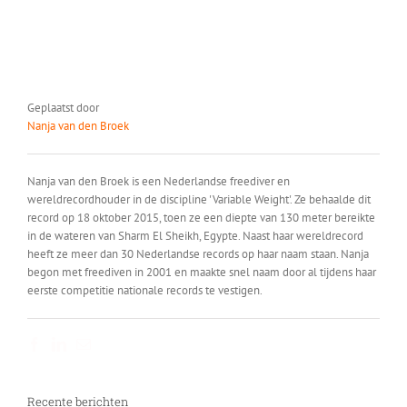
Geplaatst door
Nanja van den Broek
Nanja van den Broek is een Nederlandse freediver en
wereldrecordhouder in de discipline 'Variable Weight'. Ze behaalde dit
record op 18 oktober 2015, toen ze een diepte van 130 meter bereikte
in de wateren van Sharm El Sheikh, Egypte. Naast haar wereldrecord
heeft ze meer dan 30 Nederlandse records op haar naam staan. Nanja
begon met freediven in 2001 en maakte snel naam door al tijdens haar
eerste competitie nationale records te vestigen.
Facebook
LinkedIn
E-
mail
Recente berichten