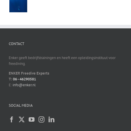
CONTACT
Enker geeft bedrijfstrainingen en heeft een opleidingsinstituut voor
freediving.
ENKER Freedive Experts
T:
06 - 46290581
E:
info@enker.nl
SOCIAL MEDIA