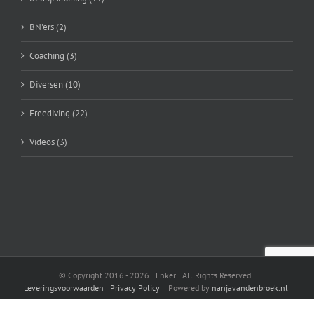
BN'ers (2)
Coaching (3)
Diversen (10)
Freediving (22)
Videos (3)
© Copyright 2016 -
2026 Enker | All Rights Reserved |
Leveringsvoorwaarden
|
Privacy Policy
| Powered by
nanjavandenbroek.nl
Facebook
X
YouTube
Instagram
LinkedIn