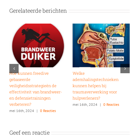
Gerelateerde berichten
el
Hoe kunnen freedive
Welke
W
gebaseerde
ademhalingstechnieken
v
veiligheidsstrategieën de
kunnen helpen bij
d
effectiviteit van brandweer-
traumaverwerking voor
s
m
en defensietrainingen
hulpverleners?
verbeteren?
mei 16th, 2024
|
0 Reacties
mei 16th, 2024
|
0 Reacties
Geef een reactie