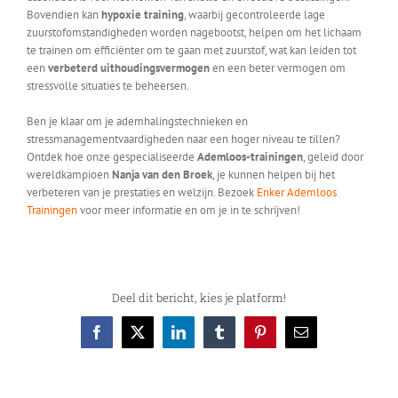
Bovendien kan
hypoxie training
, waarbij gecontroleerde lage
zuurstofomstandigheden worden nagebootst, helpen om het lichaam
te trainen om efficiënter om te gaan met zuurstof, wat kan leiden tot
een
verbeterd uithoudingsvermogen
en een beter vermogen om
stressvolle situaties te beheersen.
Ben je klaar om je ademhalingstechnieken en
stressmanagementvaardigheden naar een hoger niveau te tillen?
Ontdek hoe onze gespecialiseerde
Ademloos-trainingen
, geleid door
wereldkampioen
Nanja van den Broek
, je kunnen helpen bij het
verbeteren van je prestaties en welzijn. Bezoek
Enker Ademloos
Trainingen
voor meer informatie en om je in te schrijven!
Deel dit bericht, kies je platform!
Facebook
X
LinkedIn
Tumblr
Pinterest
E-
mail