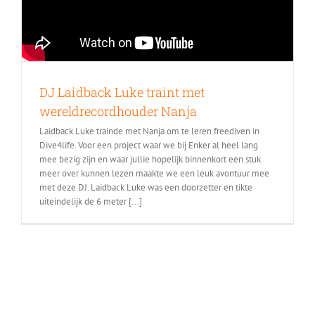
DJ Laidback Luke traint met
wereldrecordhouder Nanja
Laidback Luke trainde met Nanja om te leren freediven in
Dive4life. Voor een project waar we bij Enker al heel lang
mee bezig zijn en waar jullie hopelijk binnenkort een stuk
meer over kunnen lezen maakte we een leuk avontuur mee
met deze DJ. Laidback Luke was een doorzetter en tikte
uiteindelijk de 6 meter [...]