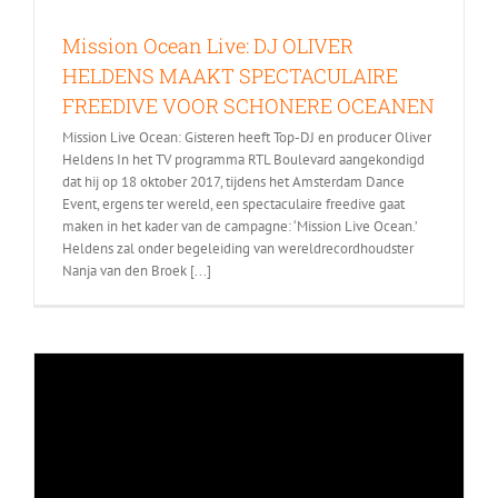
Mission Ocean Live: DJ OLIVER
HELDENS MAAKT SPECTACULAIRE
FREEDIVE VOOR SCHONERE OCEANEN
Mission Live Ocean: Gisteren heeft Top-DJ en producer Oliver
Heldens In het TV programma RTL Boulevard aangekondigd
dat hij op 18 oktober 2017, tijdens het Amsterdam Dance
Event, ergens ter wereld, een spectaculaire freedive gaat
maken in het kader van de campagne: ‘Mission Live Ocean.’
Heldens zal onder begeleiding van wereldrecordhoudster
Nanja van den Broek [...]