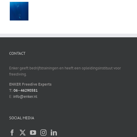
CONTACT
Enker geeft bedrijfstrainingen en heeft een opleidingsinstituut voor
freediving.
ENKER Freedive Experts
T:
06 - 46290581
E:
info@enker.nl
SOCIAL MEDIA