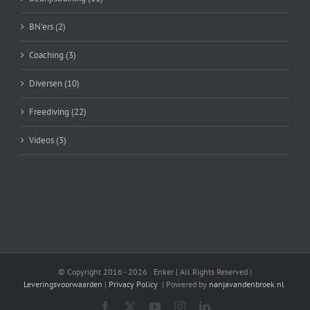
BN'ers (2)
Coaching (3)
Diversen (10)
Freediving (22)
Videos (3)
© Copyright 2016 -
2026 Enker | All Rights Reserved |
Leveringsvoorwaarden
|
Privacy Policy
| Powered by
nanjavandenbroek.nl
Facebook
X
YouTube
Instagram
LinkedIn