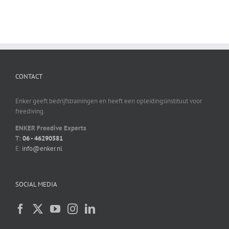
CONTACT
Enker geeft bedrijfstrainingen en heeft een opleidingsinstituut voor
freediving.
ENKER Freedive Experts
T:
06 - 46290581
E:
info@enker.nl
SOCIAL MEDIA