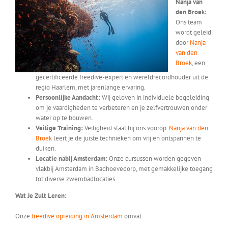
Nanja van
den Broek:
Ons team
wordt geleid
door
Nanja
van den
Broek
, een
gecertificeerde freedive-expert en wereldrecordhouder uit de
regio Haarlem, met jarenlange ervaring.
Persoonlijke Aandacht:
Wij geloven in individuele begeleiding
om je vaardigheden te verbeteren en je zelfvertrouwen onder
water op te bouwen.
Veilige Training:
Veiligheid staat bij ons voorop.
Nanja van den
Broek
leert je de juiste technieken om vrij en ontspannen te
duiken.
Locatie nabij Amsterdam:
Onze cursussen worden gegeven
vlakbij Amsterdam in Badhoevedorp, met gemakkelijke toegang
tot diverse zwembadlocaties.
Wat Je Zult Leren:
Onze
freedive opleiding in Amsterdam
omvat: