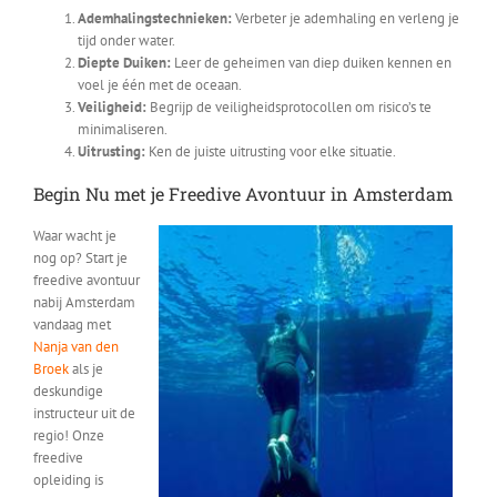
Ademhalingstechnieken:
Verbeter je ademhaling en verleng je
tijd onder water.
Diepte Duiken:
Leer de geheimen van diep duiken kennen en
voel je één met de oceaan.
Veiligheid:
Begrijp de veiligheidsprotocollen om risico’s te
minimaliseren.
Uitrusting:
Ken de juiste uitrusting voor elke situatie.
Begin Nu met je Freedive Avontuur in Amsterdam
Waar wacht je
nog op? Start je
freedive avontuur
nabij Amsterdam
vandaag met
Nanja van den
Broek
als je
deskundige
instructeur uit de
regio! Onze
freedive
opleiding is