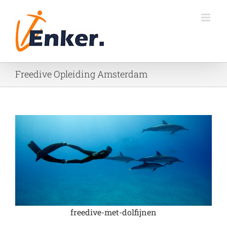
Ga
naar
inhoud
Freedive Opleiding Amsterdam
freedive-met-dolfijnen