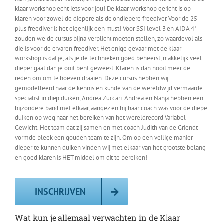
klaar workshop echt iets voor jou! De klaar workshop gericht is op
klaren voor zowel de diepere als de ondiepere freediver. Voor de 25
plus freediver is het eigenlijk een must! Voor SSI level 3 en AIDA 4*
zouden we de cursus bijna verplicht moeten stellen, zo waardevol als
die is voor de ervaren freediver. Het enige gevaar met de klaar
workshop is dat je, als je de technieken goed beheerst, makkelijk veel
dieper gaat dan je ooit bent geweest. Klaren is dan nooit meer de
reden om om te hoeven draaien. Deze cursus hebben wij
gemodelleerd naar de kennis en kunde van de wereldwijd vermaarde
specialist in diep duiken, Andrea Zuccari. Andrea en Nanja hebben een
bijzondere band met elkaar, aangezien hij haar coach was voor de diepe
duiken op weg naar het bereiken van het wereldrecord Variabel
Gewicht. Het team dat zij samen en met coach Judith van de Griendt
vormde bleek een gouden team te zijn. Om op een veilige manier
dieper te kunnen duiken vinden wij met elkaar van het grootste belang
en goed klaren is HET middel om dit te bereiken!
INSCHRIJVEN
Wat kun je allemaal verwachten in de Klaar