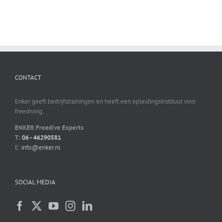
CONTACT
Enker geeft bedrijfstrainingen en heeft een opleidingsinstituut voor
freediving.
ENKER Freedive Experts
T:
06 - 46290581
E:
info@enker.nl
SOCIAL MEDIA