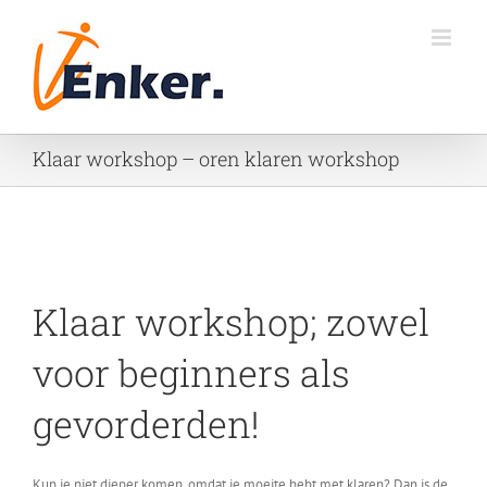
Ga
naar
inhoud
Klaar workshop – oren klaren workshop
Klaar workshop; zowel
voor beginners als
gevorderden!
Kun je niet dieper komen, omdat je moeite hebt met klaren? Dan is de