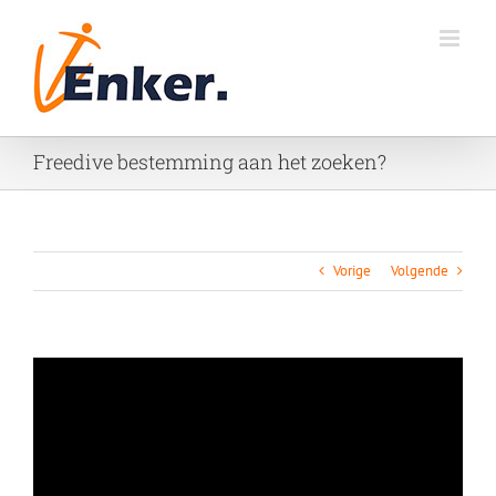
Ga
naar
inhoud
Freedive bestemming aan het zoeken?
Vorige
Volgende