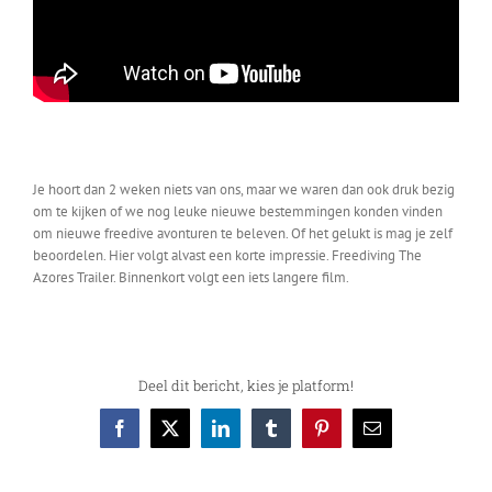
Je hoort dan 2 weken niets van ons, maar we waren dan ook druk bezig
om te kijken of we nog leuke nieuwe bestemmingen konden vinden
om nieuwe freedive avonturen te beleven. Of het gelukt is mag je zelf
beoordelen. Hier volgt alvast een korte impressie.
Freediving The
Azores Trailer.
Binnenkort volgt een iets langere film.
Deel dit bericht, kies je platform!
Facebook
X
LinkedIn
Tumblr
Pinterest
E-
mail