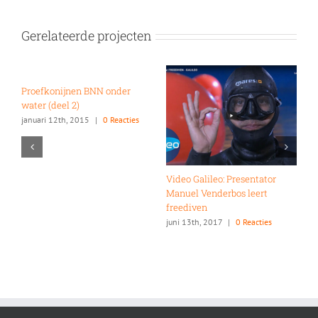
Gerelateerde projecten
Proefkonijnen BNN onder
water (deel 2)
januari 12th, 2015
|
0 Reacties
Video Galileo: Presentator
V
Manuel Venderbos leert
d
freediven
juni 13th, 2017
|
0 Reacties