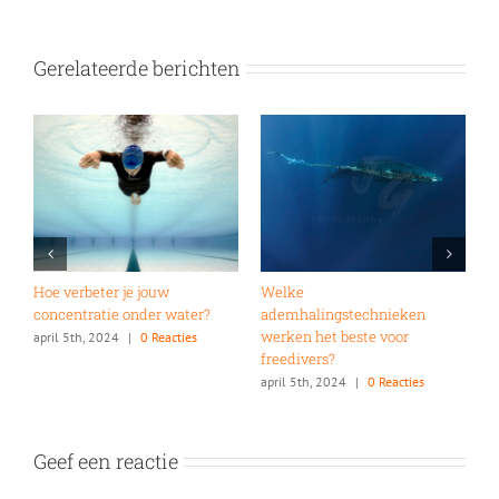
Gerelateerde berichten
el
Hoe verbeter je jouw
Welke
V
concentratie onder water?
ademhalingstechnieken
j
werken het beste voor
april 5th, 2024
|
0 Reacties
a
freedivers?
s
april 5th, 2024
|
0 Reacties
Geef een reactie