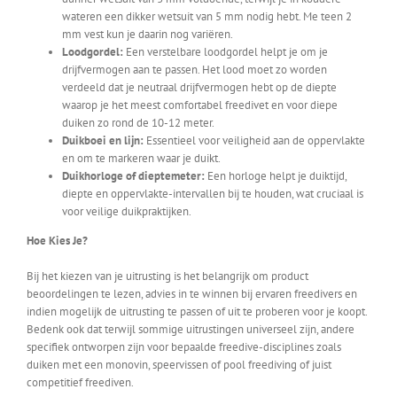
wateren een dikker wetsuit van 5 mm nodig hebt. Me teen 2
mm vest kun je daarin nog variëren.
Loodgordel:
Een verstelbare loodgordel helpt je om je
drijfvermogen aan te passen. Het lood moet zo worden
verdeeld dat je neutraal drijfvermogen hebt op de diepte
waarop je het meest comfortabel freedivet en voor diepe
duiken zo rond de 10-12 meter.
Duikboei en lijn:
Essentieel voor veiligheid aan de oppervlakte
en om te markeren waar je duikt.
Duikhorloge of dieptemeter:
Een horloge helpt je duiktijd,
diepte en oppervlakte-intervallen bij te houden, wat cruciaal is
voor veilige duikpraktijken.
Hoe Kies Je?
Bij het kiezen van je uitrusting is het belangrijk om product
beoordelingen te lezen, advies in te winnen bij ervaren freedivers en
indien mogelijk de uitrusting te passen of uit te proberen voor je koopt.
Bedenk ook dat terwijl sommige uitrustingen universeel zijn, andere
specifiek ontworpen zijn voor bepaalde freedive-disciplines zoals
duiken met een monovin, speervissen of pool freediving of juist
competitief freediven.