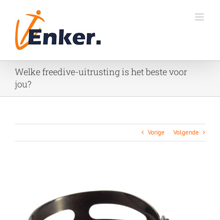
Ga
naar
inhoud
Welke freedive-uitrusting is het beste voor
jou?
Vorige
Volgende
Bekijk
grotere
afbeelding