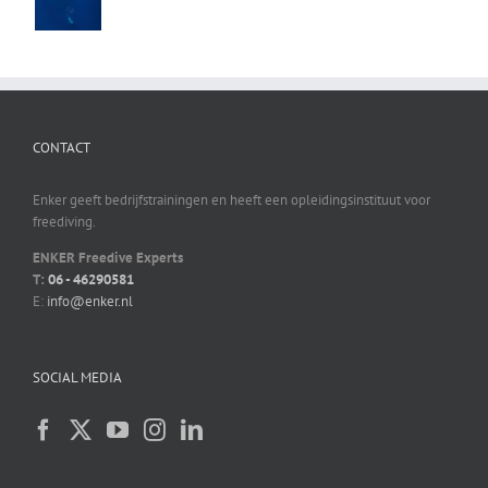
CONTACT
Enker geeft bedrijfstrainingen en heeft een opleidingsinstituut voor
freediving.
ENKER Freedive Experts
T:
06 - 46290581
E:
info@enker.nl
SOCIAL MEDIA