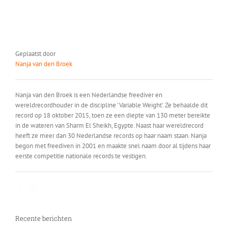
Geplaatst door
Nanja van den Broek
Nanja van den Broek is een Nederlandse freediver en
wereldrecordhouder in de discipline 'Variable Weight'. Ze behaalde dit
record op 18 oktober 2015, toen ze een diepte van 130 meter bereikte
in de wateren van Sharm El Sheikh, Egypte. Naast haar wereldrecord
heeft ze meer dan 30 Nederlandse records op haar naam staan. Nanja
begon met freediven in 2001 en maakte snel naam door al tijdens haar
eerste competitie nationale records te vestigen.
Facebook
LinkedIn
E-
mail
Recente berichten