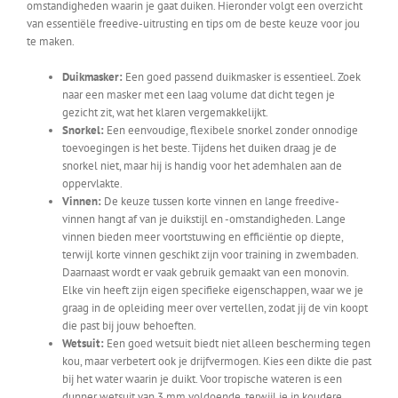
omstandigheden waarin je gaat duiken. Hieronder volgt een overzicht
van essentiële freedive-uitrusting en tips om de beste keuze voor jou
te maken.
Duikmasker:
Een goed passend duikmasker is essentieel. Zoek
naar een masker met een laag volume dat dicht tegen je
gezicht zit, wat het klaren vergemakkelijkt.
Snorkel:
Een eenvoudige, flexibele snorkel zonder onnodige
toevoegingen is het beste. Tijdens het duiken draag je de
snorkel niet, maar hij is handig voor het ademhalen aan de
oppervlakte.
Vinnen:
De keuze tussen korte vinnen en lange freedive-
vinnen hangt af van je duikstijl en -omstandigheden. Lange
vinnen bieden meer voortstuwing en efficiëntie op diepte,
terwijl korte vinnen geschikt zijn voor training in zwembaden.
Daarnaast wordt er vaak gebruik gemaakt van een monovin.
Elke vin heeft zijn eigen specifieke eigenschappen, waar we je
graag in de opleiding meer over vertellen, zodat jij de vin koopt
die past bij jouw behoeften.
Wetsuit:
Een goed wetsuit biedt niet alleen bescherming tegen
kou, maar verbetert ook je drijfvermogen. Kies een dikte die past
bij het water waarin je duikt. Voor tropische wateren is een
dunner wetsuit van 3 mm voldoende, terwijl je in koudere