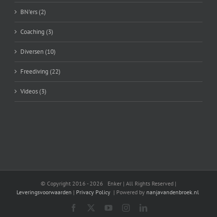
BN'ers (2)
Coaching (3)
Diversen (10)
Freediving (22)
Videos (3)
© Copyright 2016 -
2026 Enker | All Rights Reserved |
Leveringsvoorwaarden
|
Privacy Policy
| Powered by
nanjavandenbroek.nl
Facebook
X
YouTube
Instagram
LinkedIn