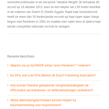
record op 18 oktober 2015, toen ze een diepte van 130 meter bereikte
in de wateren van Sharm El Sheikh, Egypte. Naast haar wereldrecord
heeft ze meer dan 30 Nederlandse records op haar naam staan. Nanja
begon met freediven in 2001 en maakte snel naam door al tijdens haar
eerste competitie nationale records te vestigen.
Facebook
LinkedIn
E-
mail
Recente berichten
Waarom zou je bij ENKER willen leren freediven? 7 redenen!
De DFA, wat is de DFA oftewel de Dutch Freediving Association?
Hoe kunnen freedive gebaseerde veiligheidsstrategieën de
effectiviteit van brandweer- en defensietrainingen verbeteren?
Welke ademhalingstechnieken kunnen helpen bij
traumaverwerking voor hulpverleners?