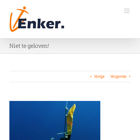
Ga
naar
inhoud
Niet te geloven!
Vorige
Volgende
Bekijk
grotere
afbeelding