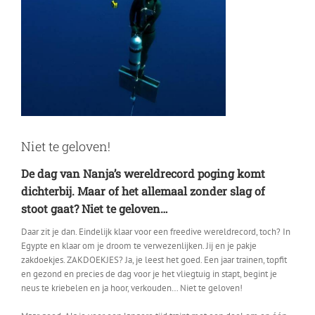
Niet te geloven!
De dag van Nanja’s wereldrecord poging komt
dichterbij. Maar of het allemaal zonder slag of
stoot gaat? Niet te geloven…
Daar zit je dan. Eindelijk klaar voor een freedive wereldrecord, toch? In
Egypte en klaar om je droom te verwezenlijken. Jij en je pakje
zakdoekjes. ZAKDOEKJES? Ja, je leest het goed. Een jaar trainen, topfit
en gezond en precies de dag voor je het vliegtuig in stapt, begint je
neus te kriebelen en ja hoor, verkouden… Niet te geloven!