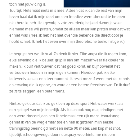
toch niet jouw ding is.
Tuurlijk. Helemaal niets mis mee. Alleen dat ik dan de rest van mijn
leven baal dat ik mijn doel om een freedive wereldrecord te hebben
niet bereikt heb. Het gevolg is zo’n zeurderig bejaard dametje waar
niemand mee wil praten, omdat ze alleen maar kan praten over dat wat
er niet was. (Nee, ik heb het niet over die bekende die direct door je
hoofd schiet. Ik heb het even over mijn theoretische toekomstige ik.)
Je begrijpt het wellicht al. Zo denk ik niet. Elke angst die ik tegen kom,
elke ervaring die ik beleef, grijp ik aan om mezelf weer flexibeler te
maken. Ik blijf vertrouwen dat het goed komt, en blijf bovenal het
vertrouwen houden in mijn eigen kunnen. Hierdoor pak ik elke
belevenis aan als een leermoment. Ik reset mezelf weer met de kennis
en ervaring die ik opdoe, en word er een betere freediver van. En ik durf
zelfs te zeggen; een beter mens.
Niet zo gek dus dat ik zo gek ben op deze sport. Het water werkt als
een spiegel van mijn innerlijk. Als ik dan ook nog mag eindigen met
een wereldrecord, dan ben ik helemaal een rijk mens. Vooralsnog
geniet ik van de weg ernaar toe en heb ik gisteren mijn eerste
trainingsdag beëindigd met een nette 90 meter. Een kop met snot,
tijdelijk schoongeveegd door neusspray, weerhield me niet om