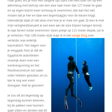
Maar goed. Als je voor een langere tijd traint met een doel om op één
ademteug met behulp van een slee naar meer dan 127 meter te gaan
en op eigen kracht weer omhoog te zwemmen, dan kan het niet
missen dat je hier en daar een tegenslag(je) voor de kiezen krijgt.
Uiteindelijk staat of valt alles met hoe je er mee om gaat. Zo ben ik met
mijn veiligheidslanyard al een keer aan de slee blijven hangen terwijl
ik naar boven wilde zwemmen. Geen pretje op 115 meter diepte, zal ik
je vertellen. Mijn 100 meter-duik waar ik in het
vorige blog
over
vertelde, was redelijk
traumatisch. Vier dagen voor
je weggaat, hoor je dat de
Egyptische autoriteiten
moeilijk doen over een
werkvergunning en het
freedivecentrum tot nader
order hebben gesloten, en zo
kan ik nog wel even
doorgaan. Niet te geloven!
Je zou dit als tegenslag op
tegenslag kunnen beleven,
bij de pakken neer kunnen
gaan zitten en denken dat dit