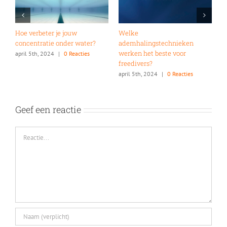
Welke freedive-uitrusting is
Waarom zou je bij ENKER
het beste voor jou?
willen leren freediven? 7
redenen!
april 5th, 2024
|
0 Reacties
oktober 27th, 2024
|
0 Reacties
Geef een reactie
Reactie