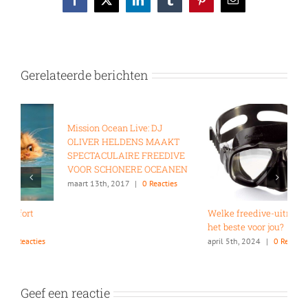
Facebook
X
LinkedIn
Tumblr
Pinterest
E-
mail
Gerelateerde berichten
Mission Ocean Live: DJ
OLIVER HELDENS MAAKT
SPECTACULAIRE FREEDIVE
VOOR SCHONERE OCEANEN
maart 13th, 2017
|
0 Reacties
Welke freedive-uitrusting is
7
het beste voor jou?
o
april 5th, 2024
|
0 Reacties
a
Geef een reactie