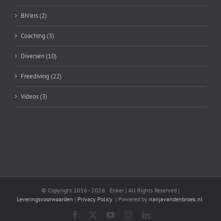
BN'ers (2)
Coaching (3)
Diversen (10)
Freediving (22)
Videos (3)
© Copyright 2016 -
2026 Enker | All Rights Reserved |
Leveringsvoorwaarden
|
Privacy Policy
| Powered by
nanjavandenbroek.nl
Facebook
X
YouTube
Instagram
LinkedIn