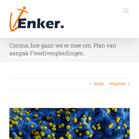
Ga
naar
inhoud
Corona, hoe gaan we er mee om. Plan van
aanpak Freediveopleidingen.
Vorige
Volgende
Bekijk
grotere
afbeelding