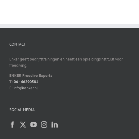
CONTACT
Enker geeft bedrijfstrainingen en heeft een opleidingsinstituut voor
freediving.
ENKER Freedive Experts
T:
06 - 46290581
E:
info@enker.nl
SOCIAL MEDIA